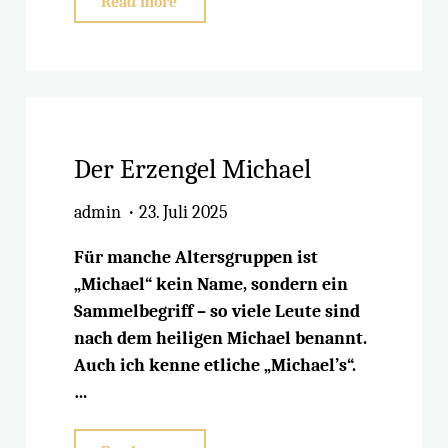
Read more
Spanien
nach
Irland
per
Schiff"
Der Erzengel Michael
admin
23. Juli 2025
Für manche Altersgruppen ist
„Michael“ kein Name, sondern ein
Sammelbegriff – so viele Leute sind
nach dem heiligen Michael benannt.
Auch ich kenne etliche „Michael’s“.
…