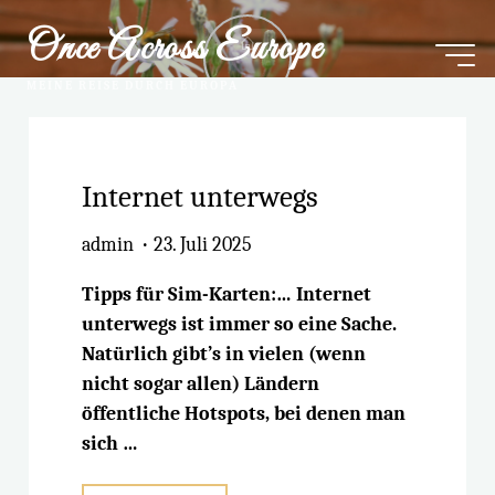
Zum
Once Across Europe
Inhalt
Startseite
springen
MEINE REISE DURCH EUROPA
Internet unterwegs
admin
23. Juli 2025
Tipps für Sim-Karten:… Internet
unterwegs ist immer so eine Sache.
Natürlich gibt’s in vielen (wenn
nicht sogar allen) Ländern
öffentliche Hotspots, bei denen man
sich …