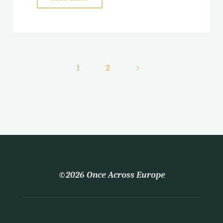
1
2
Seitennummerierun
der
Beiträge
©2026 Once Across Europe