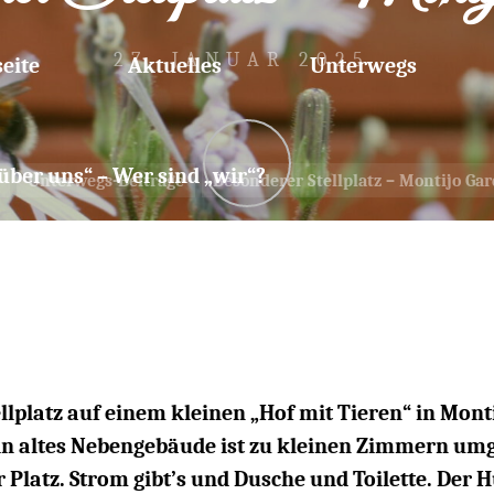
27. JANUAR 2025
seite
Aktuelles
Unterwegs
über uns“ – Wer sind „wir“?
Startseite
Unterwegs-Beiträge
Besonderer Stellplatz – Montijo Ga
admin
lplatz auf einem kleinen „Hof mit Tieren“ in Mon
n altes Nebengebäude ist zu kleinen Zimmern umge
Platz. Strom gibt’s und Dusche und Toilette. Der 