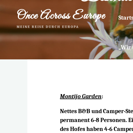
Zum
Once Across Europe
Inhalt
Start
springen
MEINE REISE DURCH EUROPA
„Wir 
Montijo Garden
:
Nettes B&B und Camper-Stel
permanent 6-8 Personen. Ei
des Hofes haben 4-6 Camper 